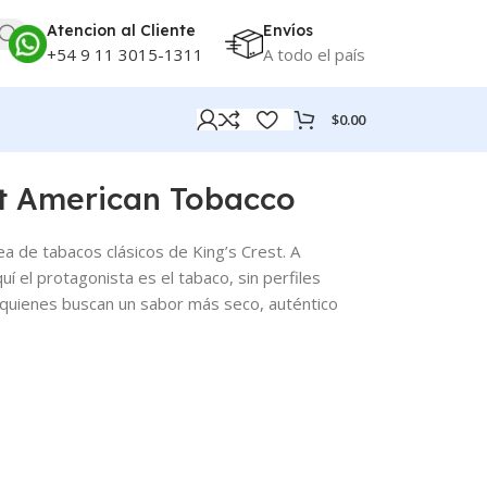
Atencion al Cliente
Envíos
+54 9 11 3015-1311
A todo el país
$
0.00
st American Tobacco
ea de tabacos clásicos de King’s Crest. A
í el protagonista es el tabaco, sin perfiles
quienes buscan un sabor más seco, auténtico