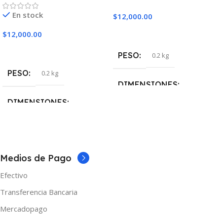
En stock
$
12,000.00
Seleccionar Opciones
$
12,000.00
Seleccionar Opciones
PESO
0.2 kg
PESO
0.2 kg
DIMENSIONES
DIMENSIONES
5 × 5 × 10 cm
5 × 5 × 10 cm
TAMAÑO
60ml
NICOTINA
3mg
Medios de Pago
MARCAS
One
Efectivo
MARCAS
One
Transferencia Bancaria
NICOTINA
3mg
Mercadopago
TAMAÑO
60ml