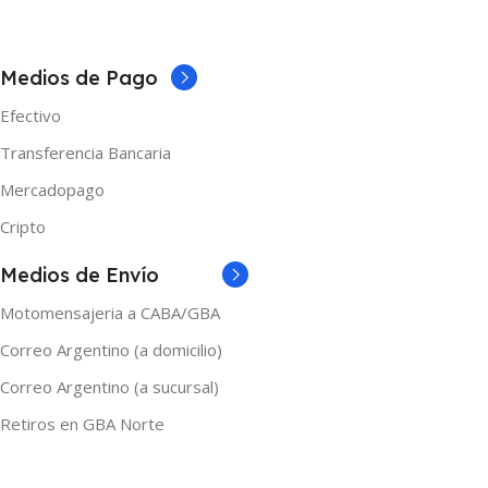
5 × 5 × 10 cm
COLOR
COLOR
Medios de Pago
Aurora Rainbow
,
Frosted Red
,
Efectivo
G10 Red
,
Lava Red
Fibra de Carbono
,
Negro
,
Negro y Azul
,
Negro y Rojo
,
Transferencia Bancaria
Negro y Verde
,
Negro y Violeta
MARCAS
Vandy Vape
Mercadopago
MARCAS
Vaporesso
Cripto
Medios de Envío
Motomensajeria a CABA/GBA
Correo Argentino (a domicilio)
Correo Argentino (a sucursal)
Retiros en GBA Norte