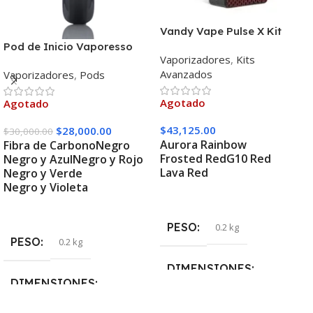
Vandy Vape Pulse X Kit
Pod de Inicio Vaporesso
Vaporizadores
,
Kits
Zero 2
Avanzados
Vaporizadores
,
Pods
Agotado
Agotado
$
43,125.00
$
28,000.00
$
30,000.00
Aurora Rainbow
Fibra de Carbono
Negro
Frosted Red
G10 Red
Negro y Azul
Negro y Rojo
Lava Red
Negro y Verde
Negro y Violeta
Seleccionar Opciones
Seleccionar Opciones
PESO
0.2 kg
PESO
0.2 kg
DIMENSIONES
DIMENSIONES
5 × 5 × 10 cm