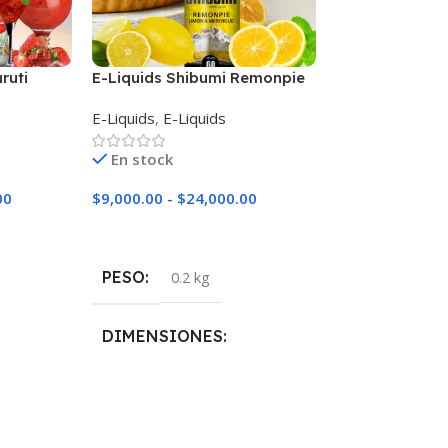
ruti
E-Liquids Shibumi Remonpie
E-Liquids Shib
Wakai
E-Liquids
,
E-Liquids
E-Liquids
,
E-Liq
En stock
En stock
00
$
9,000.00
-
$
24,000.00
$
9,000.00
-
$
24
Seleccionar Opciones
Seleccionar Op
PESO
PESO
0.2 kg
0.2 k
DIMENSIONES
DIMENSION
5 × 5 × 10 cm
5 × 5 × 10 cm
NICOTINA
NICOTINA