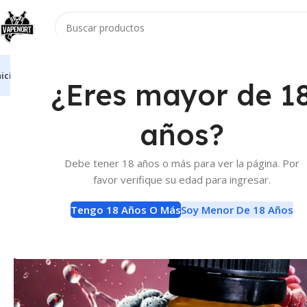
nicio
Vaporizadores
Atomizadores
Accesorios
E-Liquids
Baterias Y Carga
¿Eres mayor de 1
Inicio
E-Liquids
E-Liquids
Richards E-Liquid Frutos Rojos
años?
Debe tener 18 años o más para ver la página. Por
favor verifique su edad para ingresar.
Tengo 18 Años O Más
Soy Menor De 18 Años