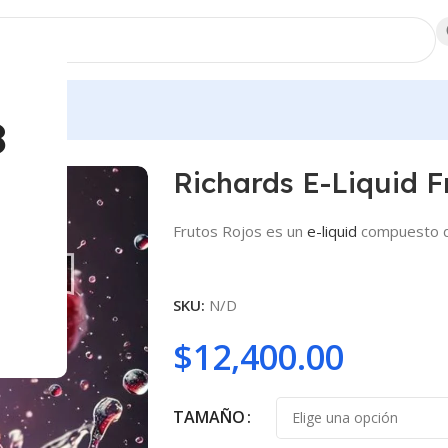
dores
8
Richards E-Liquid F
Frutos Rojos es un
e-liquid
compuesto de
SKU:
N/D
$
12,400.00
TAMAÑO