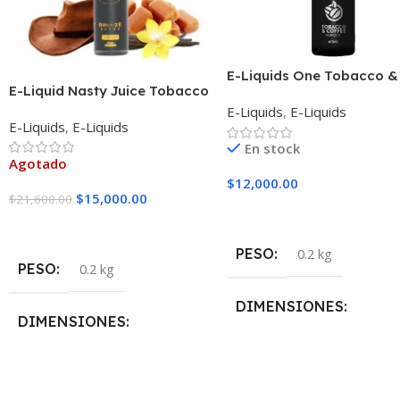
E-Liquids One Tobacco &
E-Liquid Nasty Juice Tobacco
Coffee
Bronze Blend
E-Liquids
,
E-Liquids
E-Liquids
,
E-Liquids
En stock
Agotado
$
12,000.00
$
15,000.00
$
21,600.00
Seleccionar Opciones
Seleccionar Opciones
PESO
0.2 kg
PESO
0.2 kg
DIMENSIONES
DIMENSIONES
5 × 5 × 10 cm
5 × 5 × 10 cm