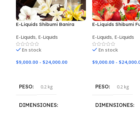
E-Liquids Shibumi Banira
E-Liquids Shibumi Fu
Custard
E-Liquids
,
E-Liquids
E-Liquids
,
E-Liquids
En stock
En stock
$
9,000.00
-
$
24,000.00
$
9,000.00
-
$
24,000.
Seleccionar Opciones
Seleccionar Opciones
PESO
PESO
0.2 kg
0.2 kg
DIMENSIONES
DIMENSIONES
5 × 5 × 10 cm
5 × 5 × 10 cm
NICOTINA
NICOTINA