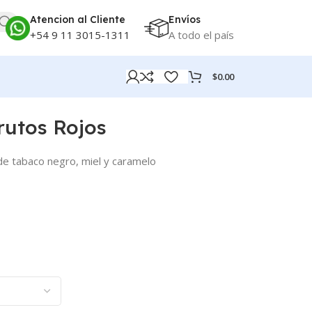
Atencion al Cliente
Envíos
+54 9 11 3015-1311
A todo el país
$
0.00
rutos Rojos
 tabaco negro, miel y caramelo