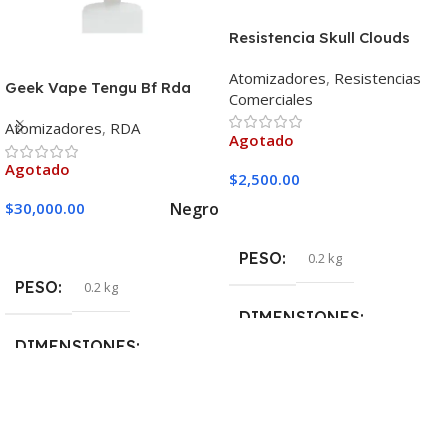
Resistencia Skull Clouds
Triple Fused Clapton 0.22
Atomizadores
,
Resistencias
Geek Vape Tengu Bf Rda
Comerciales
Atomizadores
,
RDA
Agotado
Agotado
$
2,500.00
Negro
$
30,000.00
Leer Más
Seleccionar Opciones
PESO
0.2 kg
PESO
0.2 kg
DIMENSIONES
DIMENSIONES
5 × 5 × 10 cm
5 × 5 × 10 cm
MARCAS
Skull Cloud