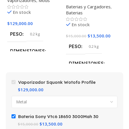
Vaporizadores
,
Mods
3000Mah 30
3
Baterias y Cargadores
,
Ba
En stock
Baterias
Ba
$
129,000.00
En stock
PESO
0.2 kg
$
13,500.00
$
15,000.00
$
1
PESO
0.2 kg
DIMENSIONES
DIMENSIONES
5 × 5 × 10 cm
5 × 5 × 10 cm
COLOR
Metal
Vaporizador Squonk Wotofo Profile
$
129,000.00
MARCAS
Wotofo
Bateria Sony Vtc6 18650 3000Mah 30
$
13,500.00
$
15,000.00