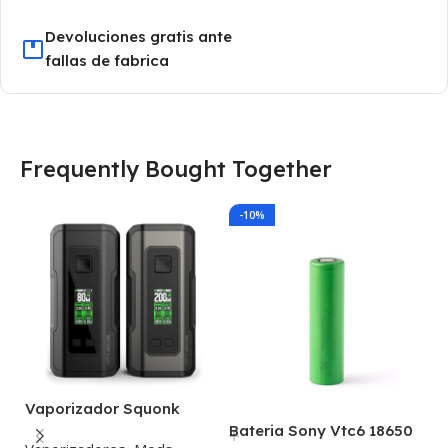
Devoluciones gratis ante
fallas de fabrica
Frequently Bought Together
-10%
Vaporizador Squonk
Wotofo Profile
Bateria Sony Vtc6 18650
B