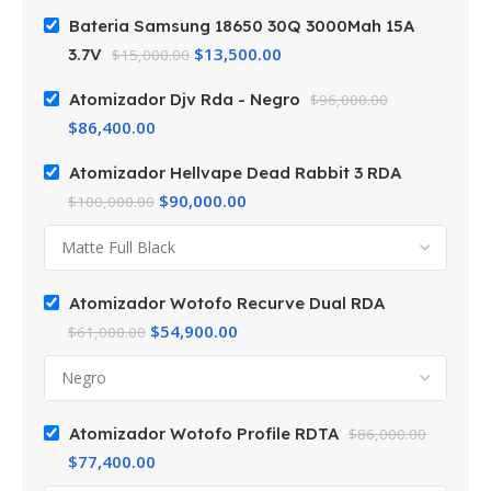
Bateria Samsung 18650 30Q 3000Mah 15A
$
13,500.00
3.7V
$
15,000.00
Atomizador Djv Rda - Negro
$
96,000.00
$
86,400.00
Atomizador Hellvape Dead Rabbit 3 RDA
$
90,000.00
$
100,000.00
Atomizador Wotofo Recurve Dual RDA
$
54,900.00
$
61,000.00
Atomizador Wotofo Profile RDTA
$
86,000.00
$
77,400.00