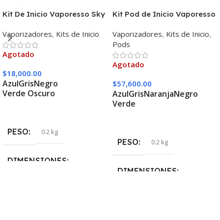
Kit De Inicio Vaporesso Sky
Kit Pod de Inicio Vaporesso
Solo Kit
Luxe Q2
Vaporizadores
,
Kits de Inicio
Vaporizadores
,
Kits de Inicio
,
Pods
Agotado
Agotado
$
18,000.00
Azul
Gris
Negro
$
57,600.00
Verde Oscuro
Azul
Gris
Naranja
Negro
Verde
Seleccionar Opciones
Seleccionar Opciones
PESO
0.2 kg
PESO
0.2 kg
DIMENSIONES
DIMENSIONES
5 × 5 × 10 cm
5 × 5 × 10 cm
COLOR