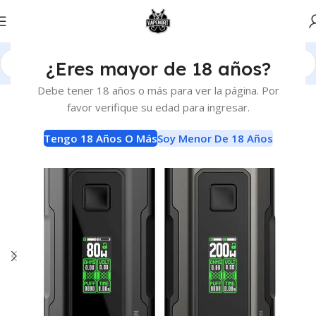
¿Eres mayor de 18 años?
Inicio
Vaporizadores
Mods
Debe tener 18 años o más para ver la página. Por
favor verifique su edad para ingresar.
Tengo 18 Años O Más
Soy Menor De 18 Años