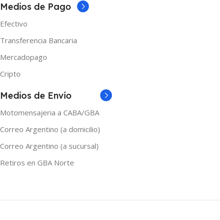
COLOR
Medios de Pago
Azul
,
Gris
,
Negro
,
Verde
Efectivo
Oscuro
Azul
,
Gris
,
Naranja
,
Negro
,
Verde
Transferencia Bancaria
MARCAS
Vaporesso
Mercadopago
Cripto
Medios de Envío
Motomensajeria a CABA/GBA
Correo Argentino (a domicilio)
Correo Argentino (a sucursal)
Retiros en GBA Norte