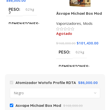
$
86,000.00
PESO
0.2 kg
Asvape Michael Box Mod
V
A
Vaporizadores
,
Mods
V
DIMENSIONES
Agotado
A
5 × 5 × 10 cm
$
101,430.00
$
168,000.00
$
7
COLOR
Negro
PESO
0.2 kg
MARCAS
Wotofo
DIMENSIONES
5 × 5 × 10 cm
$
86,000.00
Atomizador Wotofo Profile RDTA
MARCAS
Asvape
Asvape Michael Box Mod
$
168,000.00