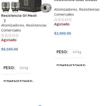
Fused Mech 0.12
Atomizadores
,
Resistencias
Comerciales
Resistencia Gt Mesh
Vaporesso Unidad
Agotado
Atomizadores
,
Resistencias
Comerciales
$
2,900.00
Agotado
Leer Más
$
6,500.00
PESO
0.2 kg
Leer Más
DIMENSIONES
PESO
0.2 kg
5 × 5 × 10 cm
DIMENSIONES
MARCAS
Skull Cloud
5 × 5 × 10 cm