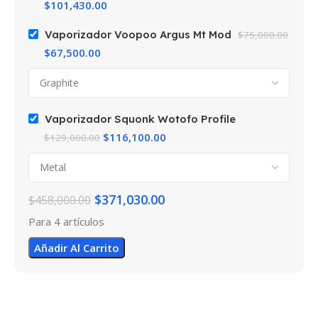
$
101,430.00
Vaporizador Voopoo Argus Mt Mod
$
75,000.00
$
67,500.00
Vaporizador Squonk Wotofo Profile
$
116,100.00
$
129,000.00
$
371,030.00
$
458,000.00
Para 4 artículos
Añadir Al Carrito