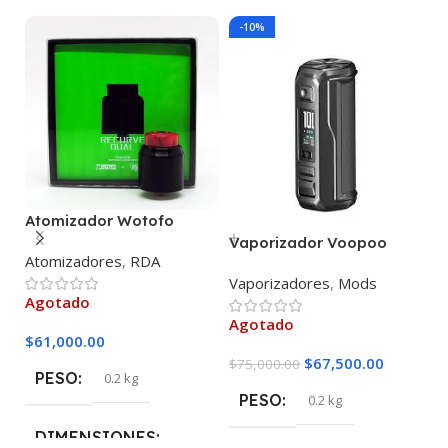
-10%
Atomizador Wotofo
Recurve Dual RDA
Vaporizador Voopoo
A
Atomizadores
,
RDA
Argus Mt Mod
Vaporizadores
,
Mods
V
Agotado
Agotado
A
$
61,000.00
$
67,500.00
$
75,000.00
$
PESO
0.2 kg
PESO
0.2 kg
DIMENSIONES