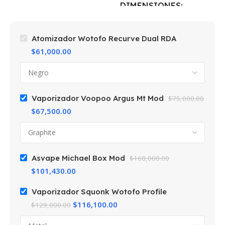
DIMENSIONES
5 × 5 × 10 cm
5 × 5 × 10 cm
Atomizador Wotofo Recurve Dual RDA
COLOR
Negro
$
61,000.00
COLOR
Graphite
MARCAS
Wotofo
MARCAS
Voopoo
Vaporizador Voopoo Argus Mt Mod
$
75,000.00
$
67,500.00
Asvape Michael Box Mod
$
168,000.00
$
101,430.00
Vaporizador Squonk Wotofo Profile
$
116,100.00
$
129,000.00